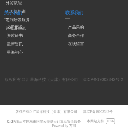
外贸赋能
无人机培训
关于我们
联系我们
—
—
定制研发服务
公司概况
产品采购
跨境及物流
商务合作
资质证书
在线留言
最新资讯
星海初心
版权所有 © 汇星海科技（天津）有限公司
津ICP备19002342号-2
津ICP备19002342号
版权所有© 汇星海科技（天津）有限公司
本网站支持
IPv6
本网站由阿里云提供云计算及安全服务
Powered by 万网