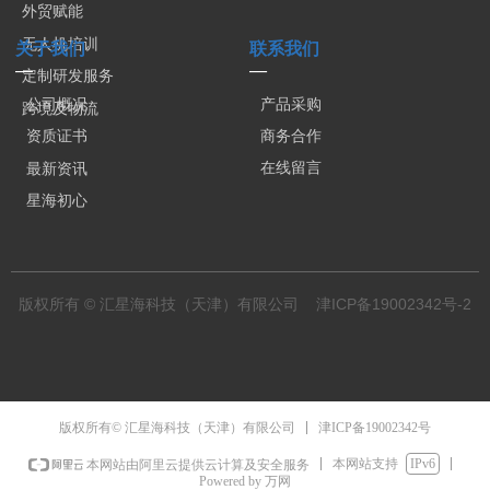
外贸赋能
无人机培训
关于我们
联系我们
—
—
定制研发服务
公司概况
产品采购
跨境及物流
商务合作
资质证书
在线留言
最新资讯
星海初心
版权所有 © 汇星海科技（天津）有限公司
津ICP备19002342号-2
津ICP备19002342号
版权所有© 汇星海科技（天津）有限公司
本网站支持
IPv6
本网站由阿里云提供云计算及安全服务
Powered by 万网