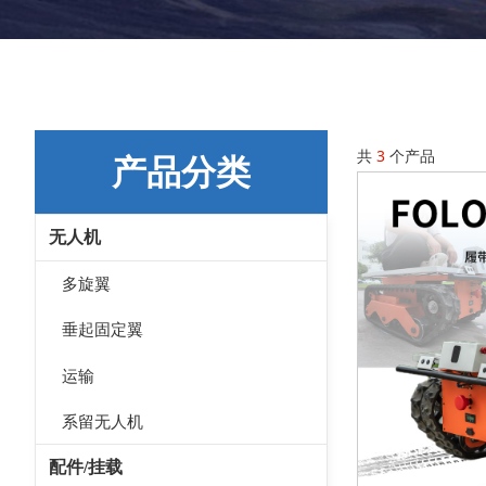
共
3
个产品
产品分类
无人机
多旋翼
垂起固定翼
运输
系留无人机
配件/挂载