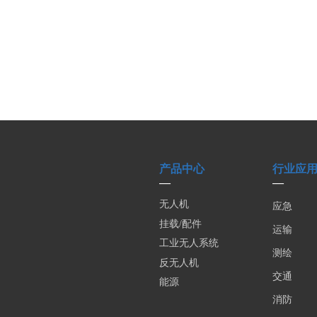
产品中心
行业应
—
—
无人机
应急
挂载/配件
运输
工业无人系统
测绘
反无人机
交通
能源
消防